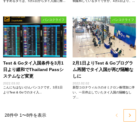
すすめるタイは、5月1日からタイ入国に際...
制緩和しているタイですが、4月1日より、...
バンコクライフ
バンコクライフ
Test & Goタイ入国条件を3月1
2月1日よりTest & Goプログラ
日より緩和でThailand Passシ
ム再開でタイ入国が再び隔離な
ステムなど変更
しに
2022.03.02
2022.02.02
こんにちはないけんバンコクです。3月1日
新型コロナウィルスのオミクロン株増加に伴
よりTest & Goでのタイ入...
い、一旦停止していたタイ入国の隔離なし
プ...
28件中 1〜8件を表示

