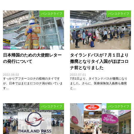
バンコクライフ
バンコクライフ
日本帰国のための大使館レター
タイランドパスが７月１日より
の発行について
撤廃となりタイ入国がほぼコロ
ナ前となりました
2022.08.02
2022.07.01
すっかりアフターコロナの様相のタイです
7月1日より、タイランドパスが撤廃になり
が、日本ではまだまだコロナ渦が続いていま
ました。さらに、医療保険加入義務も撤廃
す...
と...
バンコクライフ
バンコクライフ