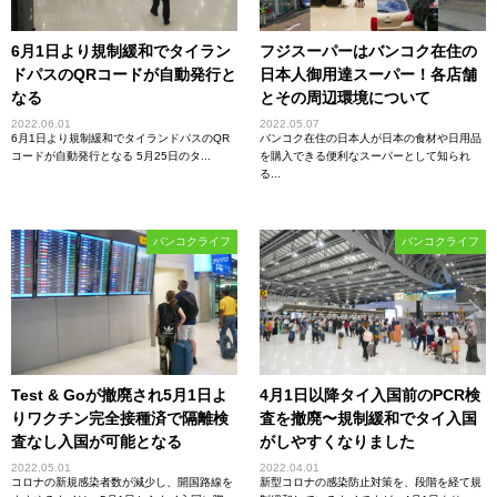
6月1日より規制緩和でタイラン
フジスーパーはバンコク在住の
ドパスのQRコードが自動発行と
日本人御用達スーパー！各店舗
なる
とその周辺環境について
2022.06.01
2022.05.07
6月1日より規制緩和でタイランドパスのQR
バンコク在住の日本人が日本の食材や日用品
コードが自動発行となる 5月25日のタ...
を購入できる便利なスーパーとして知られ
る...
バンコクライフ
バンコクライフ
Test & Goが撤廃され5月1日よ
4月1日以降タイ入国前のPCR検
りワクチン完全接種済で隔離検
査を撤廃〜規制緩和でタイ入国
査なし入国が可能となる
がしやすくなりました
2022.05.01
2022.04.01
コロナの新規感染者数が減少し、開国路線を
新型コロナの感染防止対策を、段階を経て規