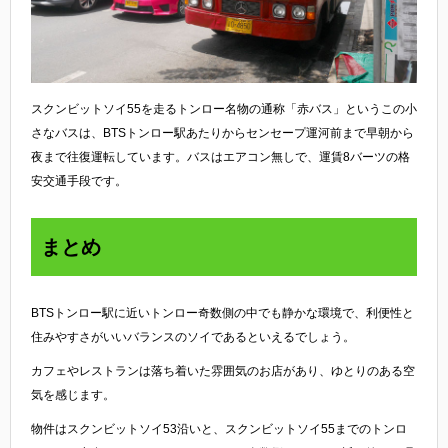
スクンビットソイ55を走るトンロー名物の通称「赤バス」というこの小
さなバスは、BTSトンロー駅あたりからセンセープ運河前まで早朝から
夜まで往復運転しています。バスはエアコン無しで、運賃8バーツの格
安交通手段です。
まとめ
BTSトンロー駅に近いトンロー奇数側の中でも静かな環境で、利便性と
住みやすさがいいバランスのソイであるといえるでしょう。
カフェやレストランは落ち着いた雰囲気のお店があり、ゆとりのある空
気を感じます。
物件はスクンビットソイ53沿いと、スクンビットソイ55までのトンロ