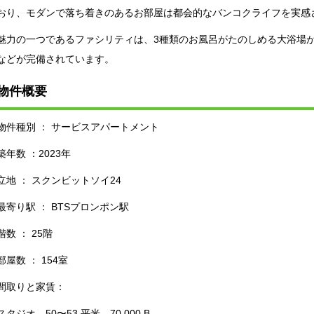
おり、モダンで落ち着きのあるお部屋は都会的なバンコクライフを実感
魅力の一つであるファシリティは、3種類のお風呂がたのしめる大浴場
などが完備されています。
物件概要
物件種別 ： サービスアパートメント
築年数 ：2023年
立地 ： スクンビットソイ24
最寄り駅 ： BTSプロンポン駅
階数 ： 25階
部屋数 ： 154室
間取りと家賃：
スタジオ 50〜53 平米 70,000 B