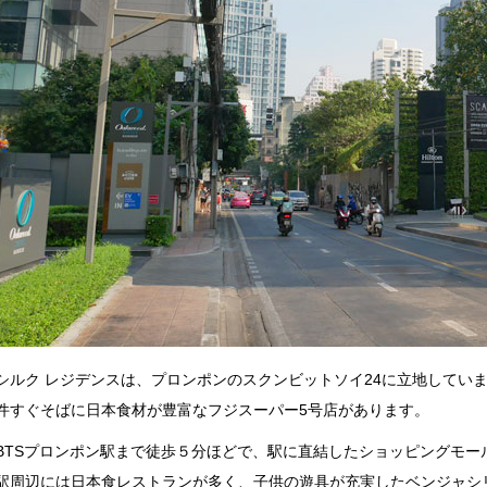
シルク レジデンスは、プロンポンのスクンビットソイ24に立地してい
件すぐそばに日本食材が豊富なフジスーパー5号店があります。
BTSプロンポン駅まで徒歩５分ほどで、駅に直結したショッピングモ
駅周辺には日本食レストランが多く、子供の遊具が充実したベンジャシリ