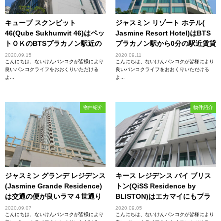
キューブ スクンビット
ジャスミン リゾート ホテル(
46(Qube Sukhumvit 46)はペッ
Jasmine Resort Hotel)はBTS
トＯＫのBTSプラカノン駅近の
プラカノン駅から0分の駅近賃貸
賃貸物件！
物件！
2020.09.15
2020.09.11
こんにちは、ないけんバンコクが皆様により
こんにちは、ないけんバンコクが皆様により
良いバンコクライフをおおくりいただける
良いバンコクライフをおおくりいただける
よ...
よ...
物件紹介
物件紹介
ジャスミン グランデ レジデンス
キース レジデンス バイ ブリス
(Jasmine Grande Residence)
トン(QiSS Residence by
は交通の便が良いラマ４世通り
BLISTON)はエカマイにもプラ
のサービスアパートメント！
カノンにも好アクセスのモール
2020.09.07
2020.09.05
こんにちは、ないけんバンコクが皆様により
こんにちは、ないけんバンコクが皆様により
併設賃貸物件！