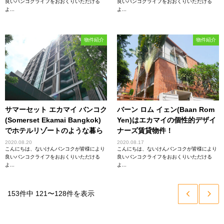
良いバンコクライフをおおくりいただける
良いバンコクライフをおおくりいただける
よ...
よ...
物件紹介
物件紹介
サマーセット エカマイ バンコク
バーン ロム イェン(Baan Rom
(Somerset Ekamai Bangkok)
Yen)はエカマイの個性的デザイ
でホテルリゾートのような暮ら
ナーズ賃貸物件！
しを！
2020.08.20
2020.08.17
こんにちは、ないけんバンコクが皆様により
こんにちは、ないけんバンコクが皆様により
良いバンコクライフをおおくりいただける
良いバンコクライフをおおくりいただける
よ...
よ...
153件中 121〜128件を表示

