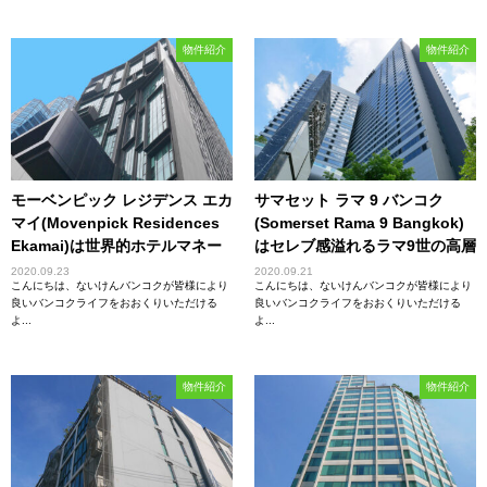
物件紹介
物件紹介
モーベンピック レジデンス エカ
サマセット ラマ 9 バンコク
マイ(Movenpick Residences
(Somerset Rama 9 Bangkok)
Ekamai)は世界的ホテルマネー
はセレブ感溢れるラマ9世の高層
ジメント会社が手掛ける高級物
賃貸物件！
2020.09.23
2020.09.21
こんにちは、ないけんバンコクが皆様により
こんにちは、ないけんバンコクが皆様により
件！
良いバンコクライフをおおくりいただける
良いバンコクライフをおおくりいただける
よ...
よ...
物件紹介
物件紹介